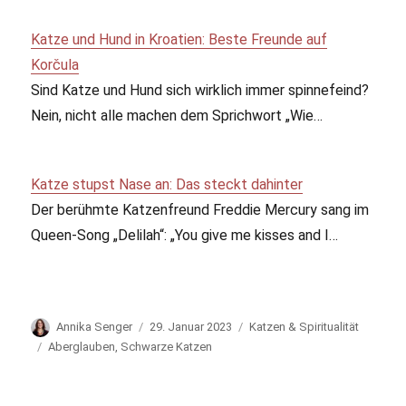
Katze und Hund in Kroatien: Beste Freunde auf
Korčula
Sind Katze und Hund sich wirklich immer spinnefeind?
Nein, nicht alle machen dem Sprichwort „Wie…
Katze stupst Nase an: Das steckt dahinter
Der berühmte Katzenfreund Freddie Mercury sang im
Queen-Song „Delilah“: „You give me kisses and I…
Autor
Annika Senger
Veröffentlicht
29. Januar 2023
Kategorien
Katzen & Spiritualität
am
Schlagwörter
Aberglauben
,
Schwarze Katzen