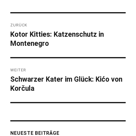
Beitragsnavigation
ZURÜCK
Kotor Kitties: Katzenschutz in
Vorheriger
Montenegro
Beitrag:
WEITER
Schwarzer Kater im Glück: Kićo von
Nächster
Korčula
Beitrag:
NEUESTE BEITRÄGE