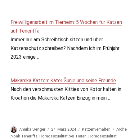
Freiwilligenarbeit im Tierheim: 5 Wochen für Katzen
auf Teneriffa
Immer nur am Schreibtisch sitzen und über
Katzenschutz schreiben? Nachdem ich im Frühjahr
2023 einige…
Makarska Katzen: Kater Šunje und seine Freunde
Nach den verschmusten Kitties von Kotor halten in
Kroatien die Makarska Katzen Einzug in mein…
Autor
Annika Senger
Veröffentlicht
24. März 2024
Kategorien
Katzenverhalten
Schlagwörte
Arche
am
Noah Teneriffa
,
Homosexualität bei Tieren
,
Homosexualität