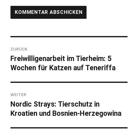
Beitragsnavigation
ZURÜCK
Freiwilligenarbeit im Tierheim: 5
Vorheriger
Wochen für Katzen auf Teneriffa
Beitrag:
WEITER
Nordic Strays: Tierschutz in
Nächster
Kroatien und Bosnien-Herzegowina
Beitrag: