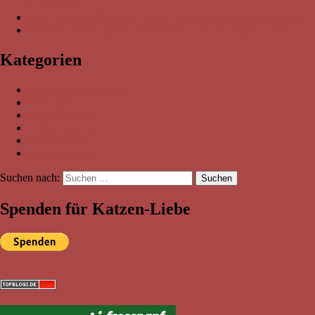
Lebensraum
Kater Pino aus Kroatien: Kleiner Kämpfer mit großem Herzen
Katzenschutz in Istrien: Doma Istria e.V. hilft Kitten in Not
Kategorien
Katzen & Spiritualität
Katzenbücher
Katzenfreunde
Katzenhaltung
Katzenschutz
Katzenverhalten
Suchen nach:
Suchen
Spenden für Katzen-Liebe