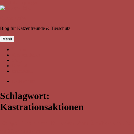
Zum Inhalt springen
Katzen-Liebe
Blog für Katzenfreunde & Tierschutz
Menü
Über uns
Kooperationen
Shop
Kontakt
Impressum
Datenschutz
Schlagwort:
Kastrationsaktionen
RespekTiere.at: Mission Straßentierschutz
in Osteuropa