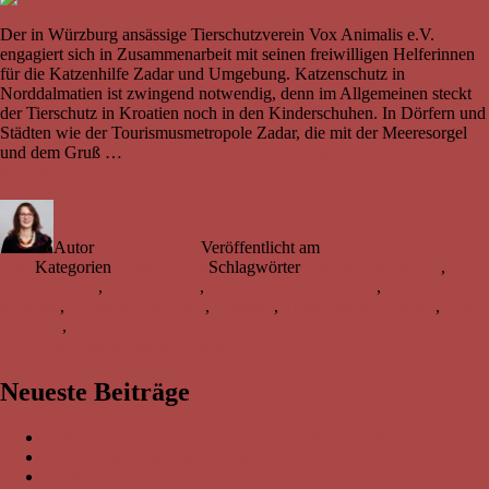
Der in Würzburg ansässige Tierschutzverein Vox Animalis e.V.
engagiert sich in Zusammenarbeit mit seinen freiwilligen Helferinnen
für die Katzenhilfe Zadar und Umgebung. Katzenschutz in
Norddalmatien ist zwingend notwendig, denn im Allgemeinen steckt
der Tierschutz in Kroatien noch in den Kinderschuhen. In Dörfern und
Städten wie der Tourismusmetropole Zadar, die mit der Meeresorgel
und dem Gruß …
„Katzenhilfe Zadar: Tatkräftiger Tierschutz in
Kroatien“
weiterlesen
Autor
Annika Senger
Veröffentlicht am
17. März 2023
9. April
2024
Kategorien
Katzenschutz
Schlagwörter
Kastrationsaktionen
,
Katzen füttern
,
Katzen Zadar
,
Katzenschutz Dalmatien
,
Katzenschutz
Kroatien
,
Katzenschutz Zadar
,
Kroatien
,
Tierschutz in Kroatien
,
Vox
Animalis
,
Zadar Katzen
9 Kommentare
zu Katzenhilfe Zadar:
Tatkräftiger Tierschutz in Kroatien
Neueste Beiträge
Katzenweisheiten: Buchtipp für einfühlsame Katzenflüsterer
Katze trinkt zu wenig: Was tun?
Straßenkatzen auf Mallorca: Tierschützer kämpfen für