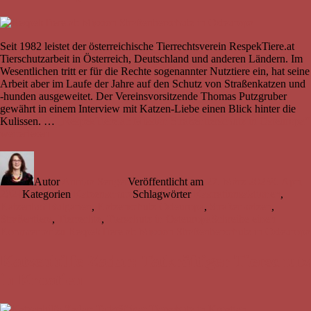
Seit 1982 leistet der österreichische Tierrechtsverein RespekTiere.at
Tierschutzarbeit in Österreich, Deutschland und anderen Ländern. Im
Wesentlichen tritt er für die Rechte sogenannter Nutztiere ein, hat seine
Arbeit aber im Laufe der Jahre auf den Schutz von Straßenkatzen und
-hunden ausgeweitet. Der Vereinsvorsitzende Thomas Putzgruber
gewährt in einem Interview mit Katzen-Liebe einen Blick hinter die
Kulissen. …
„RespekTiere.at: Mission Straßentierschutz in Osteuropa“
weiterlesen
Autor
Annika Senger
Veröffentlicht am
27. März 2023
9. April
2024
Kategorien
Katzenschutz
Schlagwörter
Kastrationsaktionen
,
Katzenhof Bulgarien
,
Katzenschutz Osteuropa
,
Straßenkatzen
,
Straßentiere
,
Tierrechte
,
Tierschutz in Osteuropa
Schreibe einen
Kommentar
zu RespekTiere.at: Mission Straßentierschutz in Osteuropa
Katzenhilfe Zadar: Tatkräftiger Tierschutz
in Kroatien