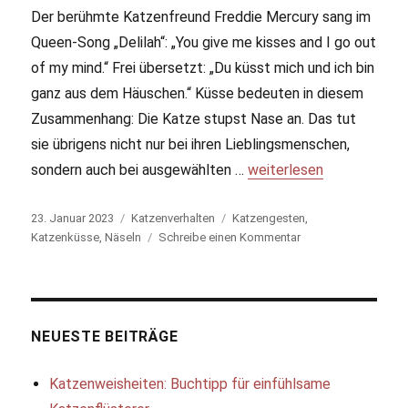
Der berühmte Katzenfreund Freddie Mercury sang im
Queen-Song „Delilah“: „You give me kisses and I go out
of my mind.“ Frei übersetzt: „Du küsst mich und ich bin
ganz aus dem Häuschen.“ Küsse bedeuten in diesem
Zusammenhang: Die Katze stupst Nase an. Das tut
sie übrigens nicht nur bei ihren Lieblingsmenschen,
sondern auch bei ausgewählten …
„Katze stupst Nase an: D
weiterlesen
Veröffentlicht
23. Januar 2023
Kategorien
Katzenverhalten
Schlagwörter
Katzengesten
,
am
Katzenküsse
,
Näseln
Schreibe einen Kommentar
zu
Katze
stupst
Nase
an:
Das
NEUESTE BEITRÄGE
steckt
dahinter
Katzenweisheiten: Buchtipp für einfühlsame