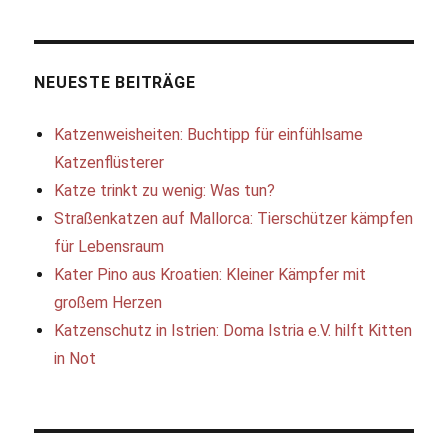
Makarska:
Tierschutz
mit
Herz
NEUESTE BEITRÄGE
und
Pfote
Katzenweisheiten: Buchtipp für einfühlsame
in
Katzenflüsterer
Kroatien
Katze trinkt zu wenig: Was tun?
Straßenkatzen auf Mallorca: Tierschützer kämpfen
für Lebensraum
Kater Pino aus Kroatien: Kleiner Kämpfer mit
großem Herzen
Katzenschutz in Istrien: Doma Istria e.V. hilft Kitten
in Not