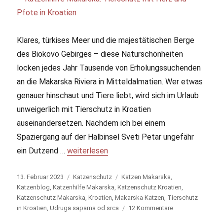
Klares, türkises Meer und die majestätischen Berge
des Biokovo Gebirges – diese Naturschönheiten
locken jedes Jahr Tausende von Erholungssuchenden
an die Makarska Riviera in Mitteldalmatien. Wer etwas
genauer hinschaut und Tiere liebt, wird sich im Urlaub
unweigerlich mit Tierschutz in Kroatien
auseinandersetzen. Nachdem ich bei einem
Spaziergang auf der Halbinsel Sveti Petar ungefähr
ein Dutzend …
„Katzenhilfe Makarska: Tierschutz mit Herz 
weiterlesen
Veröffentlicht
13. Februar 2023
Kategorien
Katzenschutz
Schlagwörter
Katzen Makarska
,
am
Katzenblog
,
Katzenhilfe Makarska
,
Katzenschutz Kroatien
,
Katzenschutz Makarska
,
Kroatien
,
Makarska Katzen
,
Tierschutz
in Kroatien
,
Udruga sapama od srca
12 Kommentare
zu
Katzenhilfe