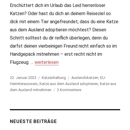
Erschüttert dich im Urlaub das Leid herrenloser
Katzen? Oder hast du dich an deinem Reiseziel so
dick mit einem Tier angefreundet, dass du eine Katze
aus dem Ausland adoptieren möchtest? Diesen
Schritt solltest du dir reiflich überlegen, denn du
darfst deinen vierbeinigen Freund nicht einfach so im
Handgepäck mitnehmen – erst recht nicht im
Flugzeug. …
„Katze aus dem Ausland adoptieren: So geht’s“
weiterlesen
Veröffentlicht
22. Januar 2023
Kategorien
Katzenhaltung
Schlagwörter
Auslandskatzen
,
EU-
am
Heimtierausweis
,
Katze aus dem Ausland adoptieren
,
Katze aus
dem Ausland mitnehmen
2 Kommentare
zu
Katze
aus
dem
Ausland
adoptieren:
NEUESTE BEITRÄGE
So