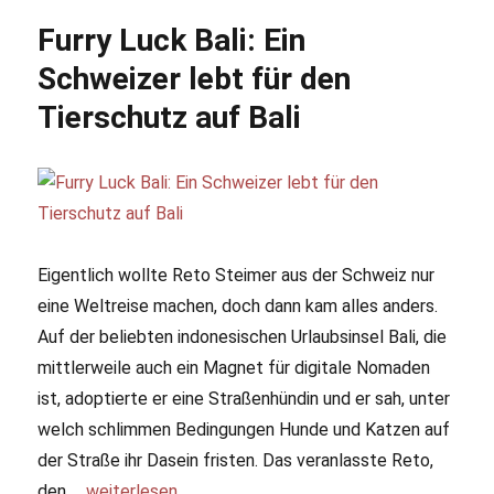
Mallorca:
Furry Luck Bali: Ein
Tierschützer
kämpfen
Schweizer lebt für den
für
Tierschutz auf Bali
Lebensraum
Eigentlich wollte Reto Steimer aus der Schweiz nur
eine Weltreise machen, doch dann kam alles anders.
Auf der beliebten indonesischen Urlaubsinsel Bali, die
mittlerweile auch ein Magnet für digitale Nomaden
ist, adoptierte er eine Straßenhündin und er sah, unter
welch schlimmen Bedingungen Hunde und Katzen auf
der Straße ihr Dasein fristen. Das veranlasste Reto,
den …
„Furry Luck Bali: Ein Schweizer lebt für den Tierschut
weiterlesen