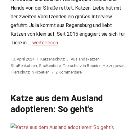
Hunde von der Straße rettet. Katzen-Liebe hat mit
der zweiten Vorsitzenden ein großes Interview
geführt. Julia kommt aus Regensburg und liebt
Katzen von klein auf. Seit 2015 engagiert sie sich für
Tiere in …
„Nordic Strays: Tierschutz in Kroatien und Bosn
weiterlesen
Veröffentlicht
10. April 2024
Kategorien
Katzenschutz
Schlagwörter
Auslandskatzen
,
am
Straßenkatzen
,
Straßentiere
,
Tierschutz in Bosnien-Herzegowina
,
Tierschutz in Kroatien
2 Kommentare
zu
Nordic
Strays:
Tierschutz
Katze aus dem Ausland
in
Kroatien
adoptieren: So geht’s
und
Bosnien-
Herzegowina