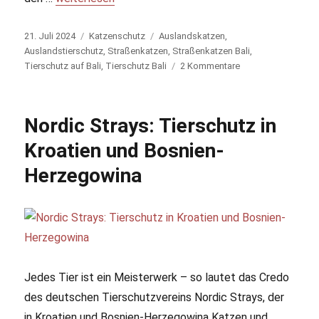
Veröffentlicht
21. Juli 2024
Kategorien
Katzenschutz
Schlagwörter
Auslandskatzen
,
am
Auslandstierschutz
,
Straßenkatzen
,
Straßenkatzen Bali
,
Tierschutz auf Bali
,
Tierschutz Bali
2 Kommentare
zu
Furry
Luck
Bali:
Nordic Strays: Tierschutz in
Ein
Schweizer
Kroatien und Bosnien-
lebt
Herzegowina
für
den
Tierschutz
auf
Bali
Jedes Tier ist ein Meisterwerk – so lautet das Credo
des deutschen Tierschutzvereins Nordic Strays, der
in Kroatien und Bosnien-Herzegowina Katzen und