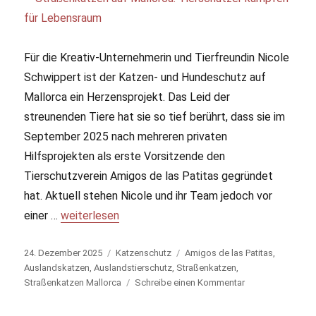
Für die Kreativ-Unternehmerin und Tierfreundin Nicole
Schwippert ist der Katzen- und Hundeschutz auf
Mallorca ein Herzensprojekt. Das Leid der
streunenden Tiere hat sie so tief berührt, dass sie im
September 2025 nach mehreren privaten
Hilfsprojekten als erste Vorsitzende den
Tierschutzverein Amigos de las Patitas gegründet
hat. Aktuell stehen Nicole und ihr Team jedoch vor
einer …
„Straßenkatzen auf Mallorca: Tierschützer kämpfe
weiterlesen
Veröffentlicht
24. Dezember 2025
Kategorien
Katzenschutz
Schlagwörter
Amigos de las Patitas
,
am
Auslandskatzen
,
Auslandstierschutz
,
Straßenkatzen
,
Straßenkatzen Mallorca
Schreibe einen Kommentar
zu
Straßenkatzen
auf