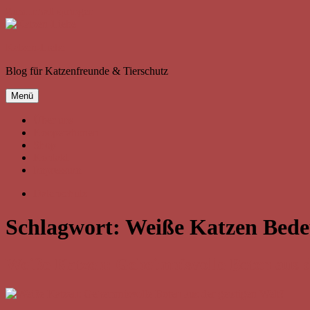
Zum Inhalt springen
Katzen-Liebe
Blog für Katzenfreunde & Tierschutz
Menü
Über uns
Kooperationen
Shop
Kontakt
Impressum
Datenschutz
Schlagwort:
Weiße Katzen Bed
Weiße Katzen: Geheimnisvolle Boten aus d