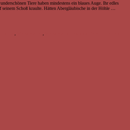
underschönen Tiere haben mindestens ein blaues Auge. Ihr edles
f seinem Schoß kraulte. Hätten Abergläubische in der Höhle …
tualität
,
Weiße Katzen
,
Weiße Katzen Bedeutung
4 Kommentare
zu