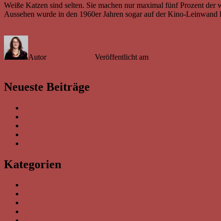
Weiße Katzen sind selten. Sie machen nur maximal fünf Prozent der 
Aussehen wurde in den 1960er Jahren sogar auf der Kino-Leinwand l
„Weiße Katzen: Geheimnisvolle Boten aus der geistigen Welt?“
weite
Autor
Annika Senger
Veröffentlicht am
23. Januar 2024
8. Apr
Weiße Katzen: Geheimnisvolle Boten aus der geistigen Welt?
Neueste Beiträge
Katzenweisheiten: Buchtipp für einfühlsame Katzenflüsterer
Katze trinkt zu wenig: Was tun?
Straßenkatzen auf Mallorca: Tierschützer kämpfen für Lebens
Kater Pino aus Kroatien: Kleiner Kämpfer mit großem Herzen
Katzenschutz in Istrien: Doma Istria e.V. hilft Kitten in Not
Kategorien
Katzen & Spiritualität
Katzenbücher
Katzenfreunde
Katzenhaltung
Katzenschutz