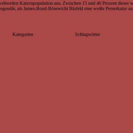
weltweiten Katzenpopulation aus. Zwischen 15 und 40 Prozent dieser w
egendär, als James-Bond-Bösewicht Blofeld eine weiße Perserkatze au
rlesen
il 2024
Kategorien
Katzen & Spiritualität
Schlagwörter
Weiße Katze Spiri
raum